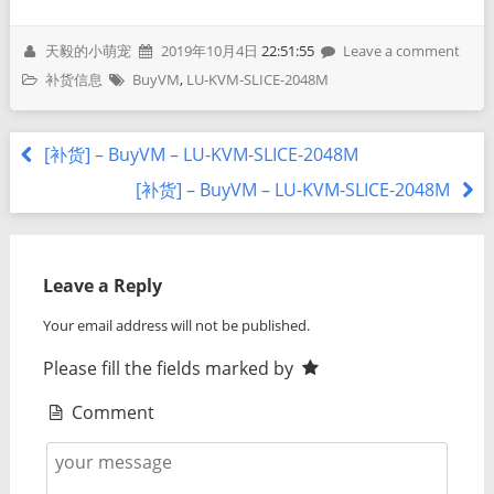
天毅的小萌宠
2019年10月4日
22:51:55
Leave a comment
补货信息
BuyVM
,
LU-KVM-SLICE-2048M
[补货] – BuyVM – LU-KVM-SLICE-2048M
[补货] – BuyVM – LU-KVM-SLICE-2048M
Leave a Reply
Your email address will not be published.
Please fill the fields marked by
Comment