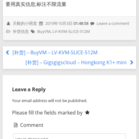
要用真实信息;标注不限流量
天毅的小萌宠
2019年10月3日
01:48:58
Leave a comment
补货信息
BuyVM
,
LV-KVM-SLICE-512M
[补货] – BuyVM – LV-KVM-SLICE-512M
[补货] – Gigsgigscloud – Hongkong K1+ mini
Leave a Reply
Your email address will not be published.
Please fill the fields marked by
Comment