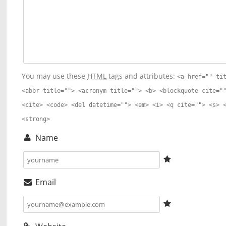
You may use these
HTML
tags and attributes:
<a href="" ti
<abbr title=""> <acronym title=""> <b> <blockquote cite="
<cite> <code> <del datetime=""> <em> <i> <q cite=""> <s> 
<strong>
Name
Email