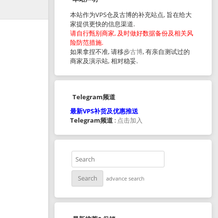
本站作为VPS仓及古博的补充站点, 旨在给大
家提供更快的信息渠道.
请自行甄别商家, 及时做好数据备份及相关风
险防范措施.
如果拿捏不准, 请移步
古博
, 有亲自测试过的
商家及演示站, 相对稳妥.
Telegram频道
最新VPS补货及优惠推送
Telegram频道
:
点击加入
advance search