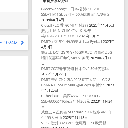
最新推荐&促销
Greenwebpage – 日本/香港 1G/20G
SSD/1T@1Gbps 年付50%优惠后17.79美金
2026年4月4日
CloudIPLC 香港CMI 年付299
2025年11月5日
搬瓦工 MINICHICKEN : $19/年 – 1
核/1GB/20GB/1000GB
2025年5月21日
DMIT促销 年付49.99美金 Lax Eyeball
2025年
CE-1024M
4月3日
搬瓦工 DC1 2G内存/40G硬盘/2T流量@2.5G
端口优惠码后年付$46.61美元
2025年3月11
日
DMIT 2023春节促销 日本CN2 50%优惠码
2023年1月27日
DMIT 美西CN2 GIA 2023春节大促 – 1C/2G
RAM/40G SSD/1500G@4Gbps 年付$99
2023
年1月25日
Cubecloud – 美西4837 – 512M/10G
SSD/800G@1Gbps 年付268元
2023年1月24
日
咸鱼云 – 圣何塞 Standard 4837线路 VPS 年
付199人民币
2023年1月18日
V.PS -欧洲 9929 VPS 优惠后33.96欧元起