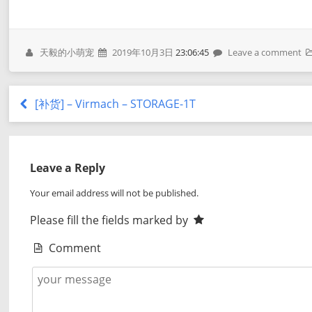
天毅的小萌宠
2019年10月3日
23:06:45
Leave a comment
[补货] – Virmach – STORAGE-1T
Leave a Reply
Your email address will not be published.
Please fill the fields marked by
Comment