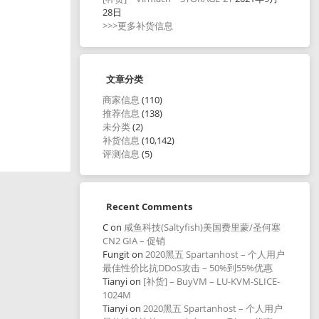
28日
>>>更多补货信息
文章分类
商家信息
(110)
推荐信息
(138)
未分类
(2)
补货信息
(10,142)
评测信息
(5)
Recent Comments
C
on
咸鱼科技(Saltyfish)美国费里蒙/圣何塞
CN2 GIA – 促销
Fungit
on
2020黑五 Spartanhost – 个人用户
最佳性价比抗DDoS攻击 – 50%到55%优惠
Tianyi
on
[补货] – BuyVM – LU-KVM-SLICE-
1024M
Tianyi
on
2020黑五 Spartanhost – 个人用户