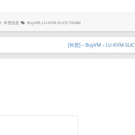
补货信息
BuyVM
,
LU-KVM-SLICE-1024M
[补货] – BuyVM – LU-KVM-SLI