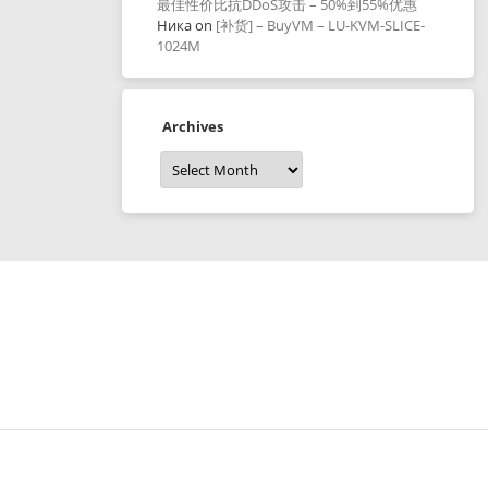
最佳性价比抗DDoS攻击 – 50%到55%优惠
Ника
on
[补货] – BuyVM – LU-KVM-SLICE-
1024M
Archives
Archives