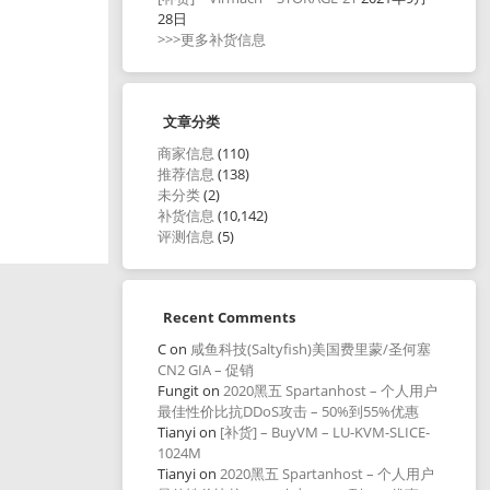
28日
>>>更多补货信息
文章分类
商家信息
(110)
推荐信息
(138)
未分类
(2)
补货信息
(10,142)
评测信息
(5)
Recent Comments
C
on
咸鱼科技(Saltyfish)美国费里蒙/圣何塞
CN2 GIA – 促销
Fungit
on
2020黑五 Spartanhost – 个人用户
最佳性价比抗DDoS攻击 – 50%到55%优惠
Tianyi
on
[补货] – BuyVM – LU-KVM-SLICE-
1024M
Tianyi
on
2020黑五 Spartanhost – 个人用户