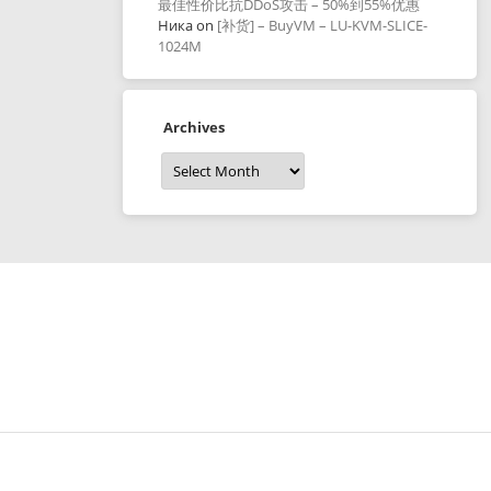
最佳性价比抗DDoS攻击 – 50%到55%优惠
Ника
on
[补货] – BuyVM – LU-KVM-SLICE-
1024M
Archives
Archives