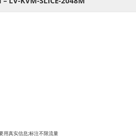
 – LV-KVM-SLICE-2048M
格要用真实信息;标注不限流量