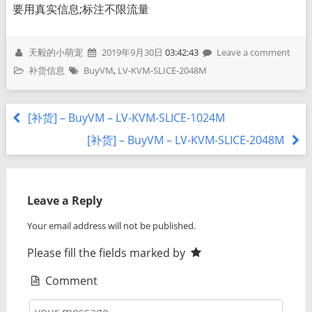
要用真实信息;标注不限流量
天毅的小萌宠
2019年9月30日
03:42:43
Leave a comment
补货信息
BuyVM
,
LV-KVM-SLICE-2048M
[补货] – BuyVM – LV-KVM-SLICE-1024M
[补货] – BuyVM – LV-KVM-SLICE-2048M
Leave a Reply
Your email address will not be published.
Please fill the fields marked by
Comment