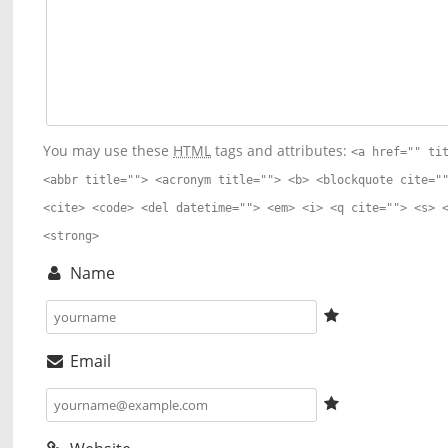
You may use these
HTML
tags and attributes:
<a href="" ti
<abbr title=""> <acronym title=""> <b> <blockquote cite="
<cite> <code> <del datetime=""> <em> <i> <q cite=""> <s> 
<strong>
Name
Email