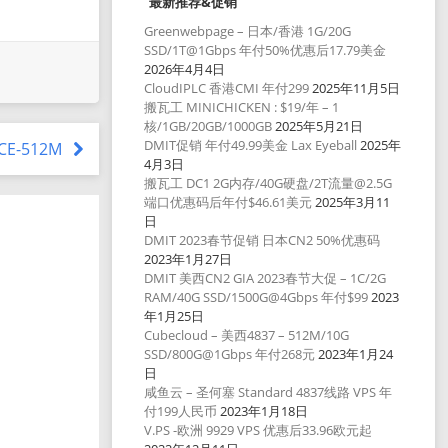
最新推荐&促销
Greenwebpage – 日本/香港 1G/20G
SSD/1T@1Gbps 年付50%优惠后17.79美金
2026年4月4日
CloudIPLC 香港CMI 年付299
2025年11月5日
搬瓦工 MINICHICKEN : $19/年 – 1
核/1GB/20GB/1000GB
2025年5月21日
DMIT促销 年付49.99美金 Lax Eyeball
2025年
ICE-512M
4月3日
搬瓦工 DC1 2G内存/40G硬盘/2T流量@2.5G
端口优惠码后年付$46.61美元
2025年3月11
日
DMIT 2023春节促销 日本CN2 50%优惠码
2023年1月27日
DMIT 美西CN2 GIA 2023春节大促 – 1C/2G
RAM/40G SSD/1500G@4Gbps 年付$99
2023
年1月25日
Cubecloud – 美西4837 – 512M/10G
SSD/800G@1Gbps 年付268元
2023年1月24
日
咸鱼云 – 圣何塞 Standard 4837线路 VPS 年
付199人民币
2023年1月18日
V.PS -欧洲 9929 VPS 优惠后33.96欧元起