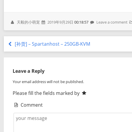
天毅的小萌宠
2019年9月29日
00:18:57
Leave a comment
[补货] – Spartanhost – 250GB-KVM
Leave a Reply
Your email address will not be published.
Please fill the fields marked by
Comment