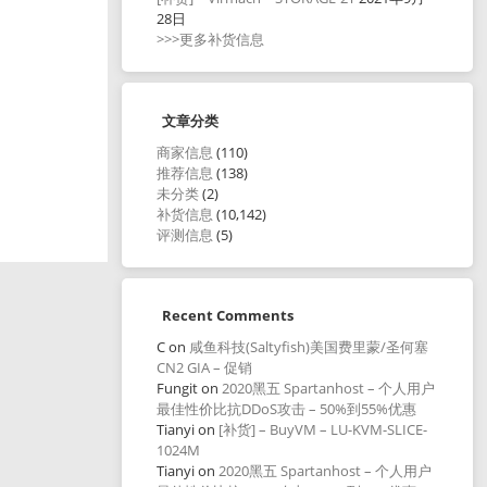
28日
>>>更多补货信息
文章分类
商家信息
(110)
推荐信息
(138)
未分类
(2)
补货信息
(10,142)
评测信息
(5)
Recent Comments
C
on
咸鱼科技(Saltyfish)美国费里蒙/圣何塞
CN2 GIA – 促销
Fungit
on
2020黑五 Spartanhost – 个人用户
最佳性价比抗DDoS攻击 – 50%到55%优惠
Tianyi
on
[补货] – BuyVM – LU-KVM-SLICE-
1024M
Tianyi
on
2020黑五 Spartanhost – 个人用户