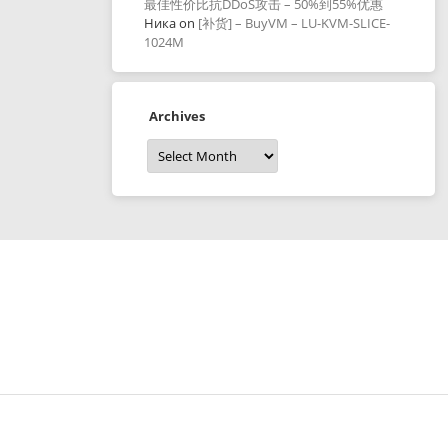
最佳性价比抗DDoS攻击 – 50%到55%优惠
Ника
on
[补货] – BuyVM – LU-KVM-SLICE-
1024M
Archives
Archives