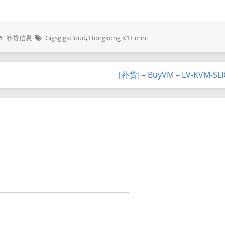
补货信息
Gigsgigscloud
,
Hongkong K1+ mini
[补货] – BuyVM – LV-KVM-SL