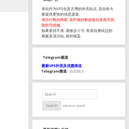
本站作为VPS仓及古博的补充站点, 旨在给大
家提供更快的信息渠道.
请自行甄别商家, 及时做好数据备份及相关风
险防范措施.
如果拿捏不准, 请移步
古博
, 有亲自测试过的
商家及演示站, 相对稳妥.
Telegram频道
最新VPS补货及优惠推送
Telegram频道
:
点击加入
advance search