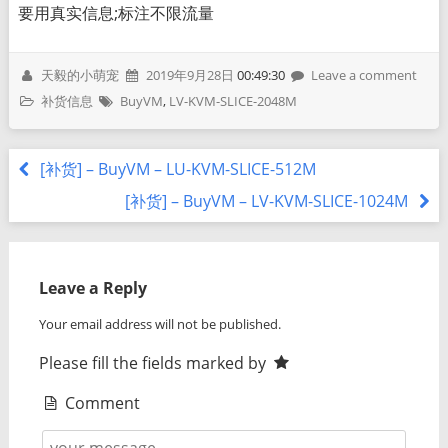
要用真实信息;标注不限流量
天毅的小萌宠
2019年9月28日
00:49:30
Leave a comment
补货信息
BuyVM
,
LV-KVM-SLICE-2048M
[补货] – BuyVM – LU-KVM-SLICE-512M
[补货] – BuyVM – LV-KVM-SLICE-1024M
Leave a Reply
Your email address will not be published.
Please fill the fields marked by
Comment