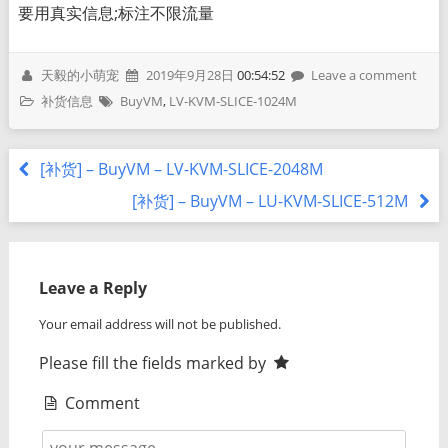
要用真实信息;标注不限流量
天毅的小萌宠
2019年9月28日
00:54:52
Leave a comment
补货信息
BuyVM
,
LV-KVM-SLICE-1024M
[补货] – BuyVM – LV-KVM-SLICE-2048M
[补货] – BuyVM – LU-KVM-SLICE-512M
Leave a Reply
Your email address will not be published.
Please fill the fields marked by
Comment