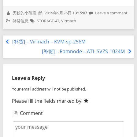
天毅的小萌宠
2019年9月26日
13:15:07
Leave a comment
补货信息
STORAGE-4T
,
Virmach
[补货] – Virmach – KVM-sp-256M
[补货] – Ramnode – ATL-SVZS-1024M
Leave a Reply
Your email address will not be published.
Please fill the fields marked by
Comment