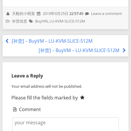
天毅的小萌宠
2019年9月25日
22:57:45
Leave a comment
补货信息
BuyVM
,
LU-KVM-SLICE-512M
[补货] – BuyVM – LU-KVM-SLICE-512M
[补货] – BuyVM – LU-KVM-SLICE-512M
Leave a Reply
Your email address will not be published.
Please fill the fields marked by
Comment