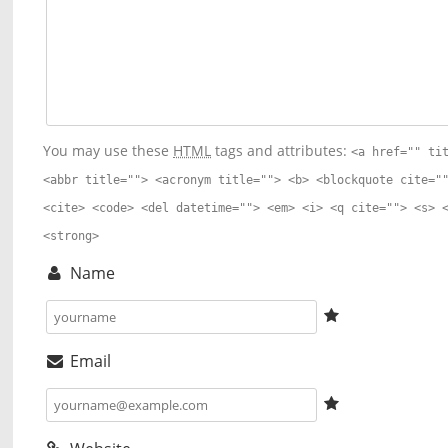
You may use these
HTML
tags and attributes:
<a href="" ti
<abbr title=""> <acronym title=""> <b> <blockquote cite="
<cite> <code> <del datetime=""> <em> <i> <q cite=""> <s> 
<strong>
Name
Email