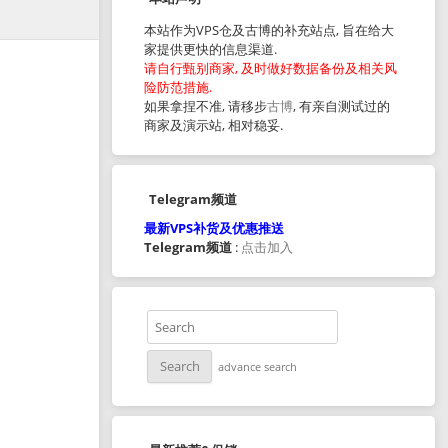
本站作为VPS仓及古博的补充站点, 旨在给大
家提供更快的信息渠道.
请自行甄别商家, 及时做好数据备份及相关风
险防范措施.
如果拿捏不准, 请移步
古博
, 有亲自测试过的
商家及演示站, 相对稳妥.
Telegram频道
最新VPS补货及优惠推送
Telegram频道
:
点击加入
advance search