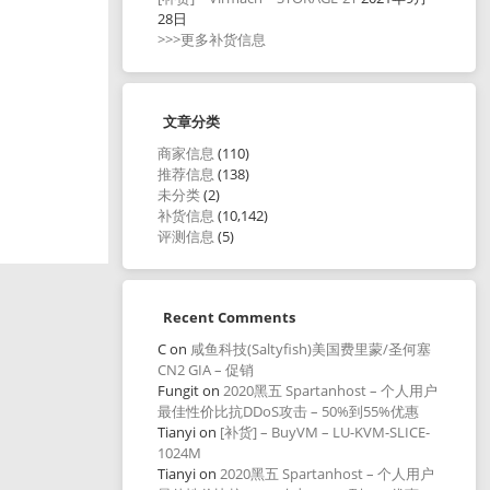
28日
>>>更多补货信息
文章分类
商家信息
(110)
推荐信息
(138)
未分类
(2)
补货信息
(10,142)
评测信息
(5)
Recent Comments
C
on
咸鱼科技(Saltyfish)美国费里蒙/圣何塞
CN2 GIA – 促销
Fungit
on
2020黑五 Spartanhost – 个人用户
最佳性价比抗DDoS攻击 – 50%到55%优惠
Tianyi
on
[补货] – BuyVM – LU-KVM-SLICE-
1024M
Tianyi
on
2020黑五 Spartanhost – 个人用户