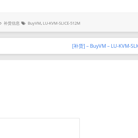
补货信息
BuyVM
,
LU-KVM-SLICE-512M
[补货] – BuyVM – LU-KVM-SL