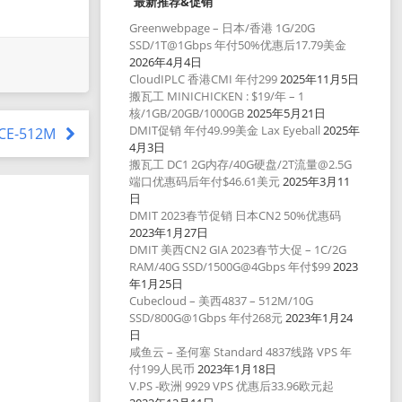
最新推荐&促销
Greenwebpage – 日本/香港 1G/20G
SSD/1T@1Gbps 年付50%优惠后17.79美金
2026年4月4日
CloudIPLC 香港CMI 年付299
2025年11月5日
搬瓦工 MINICHICKEN : $19/年 – 1
核/1GB/20GB/1000GB
2025年5月21日
DMIT促销 年付49.99美金 Lax Eyeball
2025年
ICE-512M
4月3日
搬瓦工 DC1 2G内存/40G硬盘/2T流量@2.5G
端口优惠码后年付$46.61美元
2025年3月11
日
DMIT 2023春节促销 日本CN2 50%优惠码
2023年1月27日
DMIT 美西CN2 GIA 2023春节大促 – 1C/2G
RAM/40G SSD/1500G@4Gbps 年付$99
2023
年1月25日
Cubecloud – 美西4837 – 512M/10G
SSD/800G@1Gbps 年付268元
2023年1月24
日
咸鱼云 – 圣何塞 Standard 4837线路 VPS 年
付199人民币
2023年1月18日
V.PS -欧洲 9929 VPS 优惠后33.96欧元起