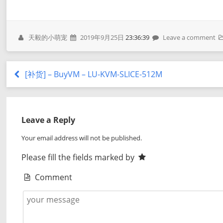
天毅的小萌宠
2019年9月25日
23:36:39
Leave a comment
[补货] – BuyVM – LU-KVM-SLICE-512M
Leave a Reply
Your email address will not be published.
Please fill the fields marked by
Comment