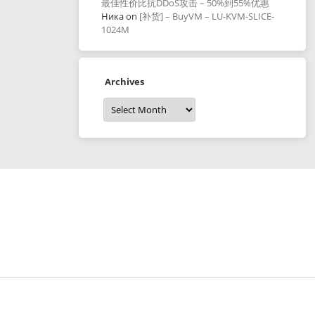
最佳性价比抗DDoS攻击 – 50%到55%优惠
Ника
on
[补货] – BuyVM – LU-KVM-SLICE-
1024M
Archives
Archives