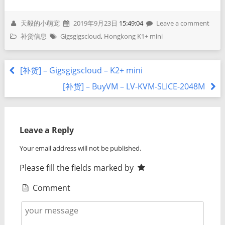
天毅的小萌宠
2019年9月23日
15:49:04
Leave a comment
补货信息
Gigsgigscloud
,
Hongkong K1+ mini
[补货] – Gigsgigscloud – K2+ mini
[补货] – BuyVM – LV-KVM-SLICE-2048M
Leave a Reply
Your email address will not be published.
Please fill the fields marked by
Comment