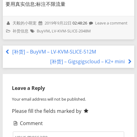
要用真实信息;标注不限流量
天毅的小萌宠
2019年9月22日
02:48:26
Leave a comment
补货信息
BuyVM
,
LV-KVM-SLICE-2048M
[补货] – BuyVM – LV-KVM-SLICE-512M
[补货] – Gigsgigscloud – K2+ mini
Leave a Reply
Your email address will not be published.
Please fill the fields marked by
Comment