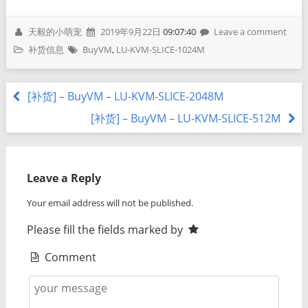
天毅的小萌宠
2019年9月22日
09:07:40
Leave a comment
补货信息
BuyVM
,
LU-KVM-SLICE-1024M
[补货] – BuyVM – LU-KVM-SLICE-2048M
[补货] – BuyVM – LU-KVM-SLICE-512M
Leave a Reply
Your email address will not be published.
Please fill the fields marked by
Comment