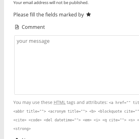
Your email address will not be published.
Please fill the fields marked by
Comment
You may use these
HTML
tags and attributes:
<a href="" ti
<abbr title=""> <acronym title=""> <b> <blockquote cite="
<cite> <code> <del datetime=""> <em> <i> <q cite=""> <s> 
<strong>