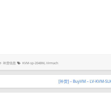
补货信息
KVM-sp-2048M
,
Virmach
[补货] – BuyVM – LV-KVM-SL