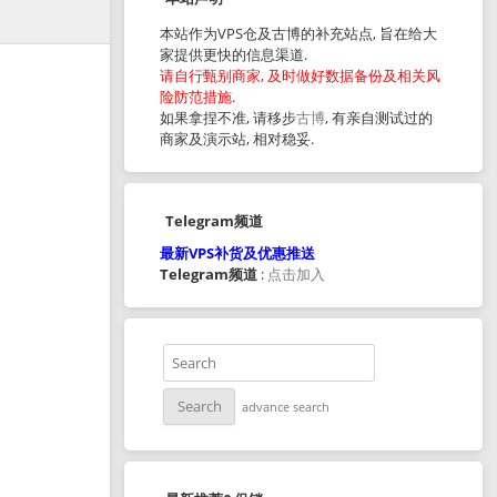
本站作为VPS仓及古博的补充站点, 旨在给大
家提供更快的信息渠道.
请自行甄别商家, 及时做好数据备份及相关风
险防范措施.
如果拿捏不准, 请移步
古博
, 有亲自测试过的
商家及演示站, 相对稳妥.
Telegram频道
最新VPS补货及优惠推送
Telegram频道
:
点击加入
advance search