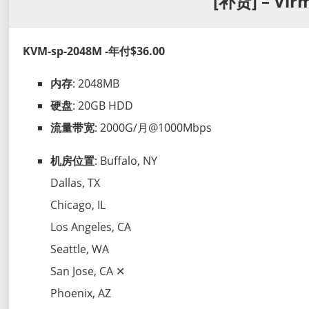
[补货] – Vir
KVM-sp-2048M -年付$36.00
内存
: 2048MB
硬盘
: 20GB HDD
流量带宽
: 2000G/月@1000Mbps
机房位置
: Buffalo, NY
Dallas, TX
Chicago, IL
Los Angeles, CA
Seattle, WA
San Jose, CA ✕
Phoenix, AZ