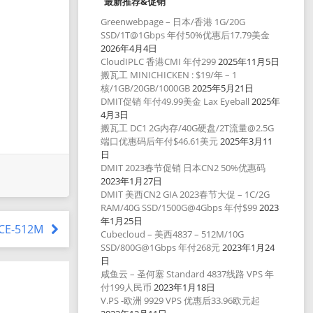
最新推荐&促销
Greenwebpage – 日本/香港 1G/20G
SSD/1T@1Gbps 年付50%优惠后17.79美金
2026年4月4日
CloudIPLC 香港CMI 年付299
2025年11月5日
搬瓦工 MINICHICKEN : $19/年 – 1
核/1GB/20GB/1000GB
2025年5月21日
DMIT促销 年付49.99美金 Lax Eyeball
2025年
4月3日
搬瓦工 DC1 2G内存/40G硬盘/2T流量@2.5G
端口优惠码后年付$46.61美元
2025年3月11
日
DMIT 2023春节促销 日本CN2 50%优惠码
2023年1月27日
DMIT 美西CN2 GIA 2023春节大促 – 1C/2G
RAM/40G SSD/1500G@4Gbps 年付$99
2023
年1月25日
ICE-512M
Cubecloud – 美西4837 – 512M/10G
SSD/800G@1Gbps 年付268元
2023年1月24
日
咸鱼云 – 圣何塞 Standard 4837线路 VPS 年
付199人民币
2023年1月18日
V.PS -欧洲 9929 VPS 优惠后33.96欧元起