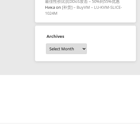
最佳性价比抗DDoS攻击 – 50%到55%优惠
Ника
on
[补货] – BuyVM – LU-KVM-SLICE-
1024M
Archives
Archives