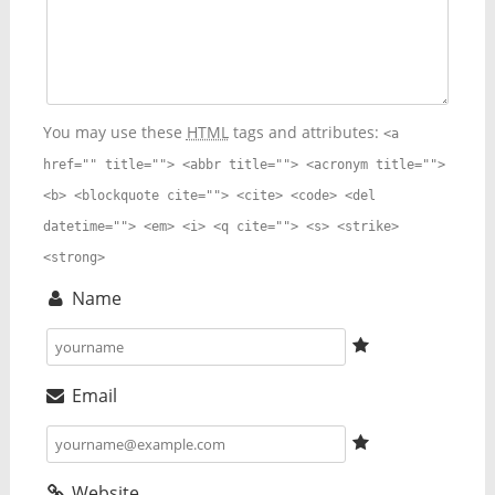
You may use these
HTML
tags and attributes:
<a
href="" title=""> <abbr title=""> <acronym title="">
<b> <blockquote cite=""> <cite> <code> <del
datetime=""> <em> <i> <q cite=""> <s> <strike>
<strong>
Name
Email
Website