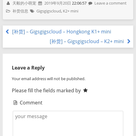
天毅的小萌宠
2019年9月20日
22:06:57
Leave a comment
补货信息
Gigsgigscloud
,
K2+ mini
[补货] – Gigsgigscloud – Hongkong K1+ mini
[补货] – Gigsgigscloud – K2+ mini
Leave a Reply
Your email address will not be published.
Please fill the fields marked by
Comment