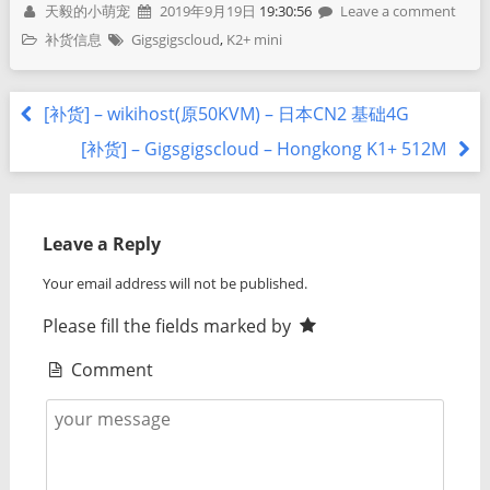
天毅的小萌宠
2019年9月19日
19:30:56
Leave a comment
补货信息
Gigsgigscloud
,
K2+ mini
[补货] – wikihost(原50KVM) – 日本CN2 基础4G
[补货] – Gigsgigscloud – Hongkong K1+ 512M
Leave a Reply
Your email address will not be published.
Please fill the fields marked by
Comment