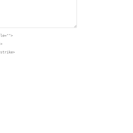
tle="">
">
<strike>