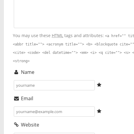
You may use these
HTML
tags and attributes:
<a href="" ti
<abbr title=""> <acronym title=""> <b> <blockquote cite="
<cite> <code> <del datetime=""> <em> <i> <q cite=""> <s> 
<strong>
Name
Email
Website