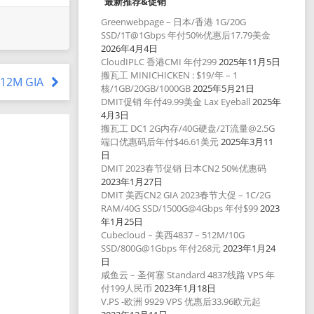
最新推荐&促销
Greenwebpage – 日本/香港 1G/20G
SSD/1T@1Gbps 年付50%优惠后17.79美金
2026年4月4日
CloudIPLC 香港CMI 年付299
2025年11月5日
搬瓦工 MINICHICKEN : $19/年 – 1
 512M GIA
核/1GB/20GB/1000GB
2025年5月21日
DMIT促销 年付49.99美金 Lax Eyeball
2025年
4月3日
搬瓦工 DC1 2G内存/40G硬盘/2T流量@2.5G
端口优惠码后年付$46.61美元
2025年3月11
日
DMIT 2023春节促销 日本CN2 50%优惠码
2023年1月27日
DMIT 美西CN2 GIA 2023春节大促 – 1C/2G
RAM/40G SSD/1500G@4Gbps 年付$99
2023
年1月25日
Cubecloud – 美西4837 – 512M/10G
SSD/800G@1Gbps 年付268元
2023年1月24
日
咸鱼云 – 圣何塞 Standard 4837线路 VPS 年
付199人民币
2023年1月18日
V.PS -欧洲 9929 VPS 优惠后33.96欧元起