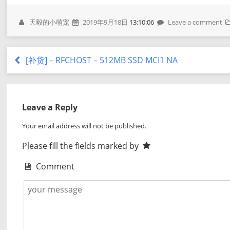
天毅的小萌宠
2019年9月18日
13:10:06
Leave a comment
[补货] – RFCHOST – 512MB SSD MCI1 NA
Leave a Reply
Your email address will not be published.
Please fill the fields marked by
Comment