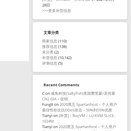
28日
>>>更多补货信息
文章分类
商家信息
(110)
推荐信息
(138)
未分类
(2)
补货信息
(10,142)
评测信息
(5)
Recent Comments
C
on
咸鱼科技(Saltyfish)美国费里蒙/圣何塞
CN2 GIA – 促销
Fungit
on
2020黑五 Spartanhost – 个人用户
最佳性价比抗DDoS攻击 – 50%到55%优惠
Tianyi
on
[补货] – BuyVM – LU-KVM-SLICE-
1024M
Tianyi
on
2020黑五 Spartanhost – 个人用户