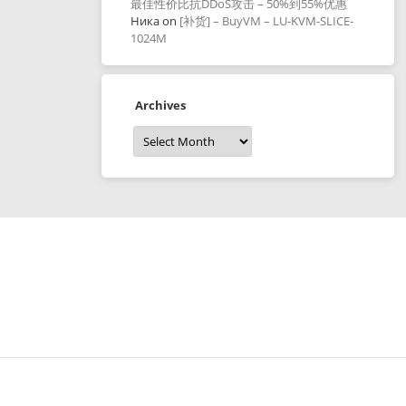
最佳性价比抗DDoS攻击 – 50%到55%优惠
Ника
on
[补货] – BuyVM – LU-KVM-SLICE-
1024M
Archives
Archives