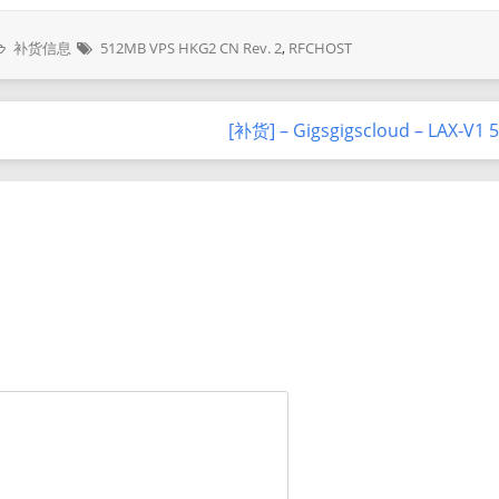
补货信息
512MB VPS HKG2 CN Rev. 2
,
RFCHOST
[补货] – Gigsgigscloud – LAX-V1