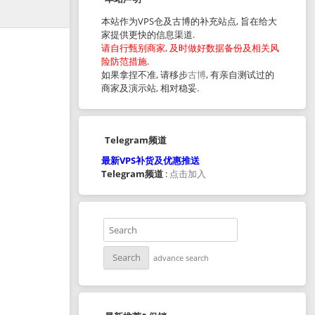
本站作为VPS仓及古博的补充站点, 旨在给大
家提供更快的信息渠道.
请自行甄别商家, 及时做好数据备份及相关风
险防范措施.
如果拿捏不准, 请移步
古博
, 有亲自测试过的
商家及演示站, 相对稳妥.
Telegram频道
最新VPS补货及优惠推送
Telegram频道
:
点击加入
advance search