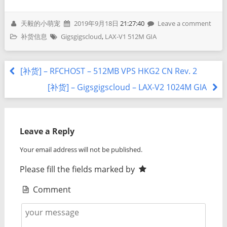
天毅的小萌宠
2019年9月18日
21:27:40
Leave a comment
补货信息
Gigsgigscloud
,
LAX-V1 512M GIA
[补货] – RFCHOST – 512MB VPS HKG2 CN Rev. 2
[补货] – Gigsgigscloud – LAX-V2 1024M GIA
Leave a Reply
Your email address will not be published.
Please fill the fields marked by
Comment