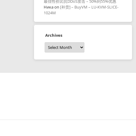
最佳性价比抗DDoS攻击 – 50%到55%优惠
Ника
on
[补货] – BuyVM – LU-KVM-SLICE-
1024M
Archives
Archives