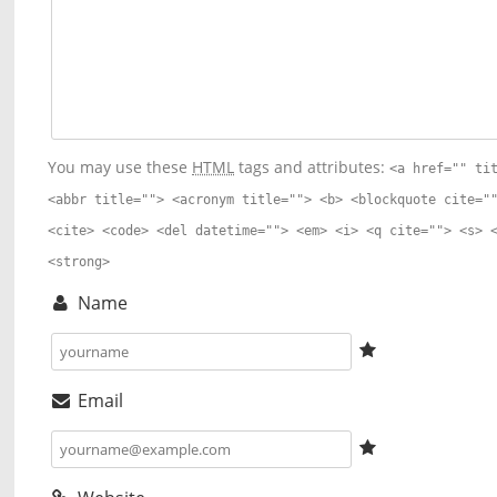
You may use these
HTML
tags and attributes:
<a href="" ti
<abbr title=""> <acronym title=""> <b> <blockquote cite="
<cite> <code> <del datetime=""> <em> <i> <q cite=""> <s> 
<strong>
Name
Email