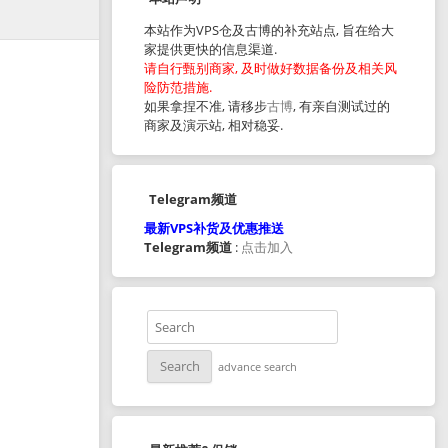
本站作为VPS仓及古博的补充站点, 旨在给大
家提供更快的信息渠道.
请自行甄别商家, 及时做好数据备份及相关风
险防范措施.
如果拿捏不准, 请移步
古博
, 有亲自测试过的
商家及演示站, 相对稳妥.
Telegram频道
最新VPS补货及优惠推送
Telegram频道
:
点击加入
advance search