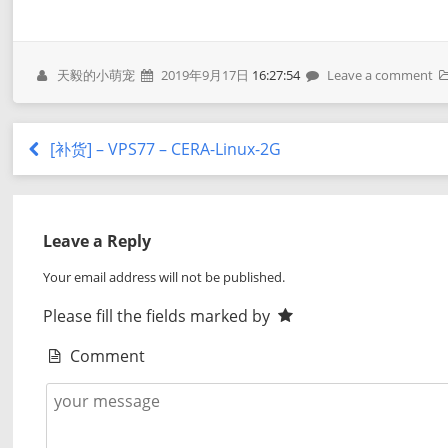
天毅的小萌宠
2019年9月17日
16:27:54
Leave a comment
[补货] – VPS77 – CERA-Linux-2G
Leave a Reply
Your email address will not be published.
Please fill the fields marked by
Comment