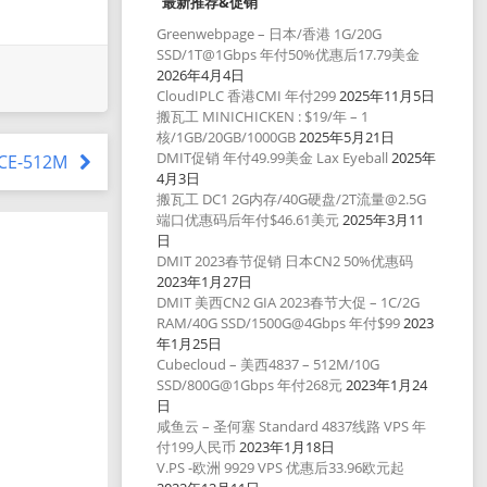
最新推荐&促销
Greenwebpage – 日本/香港 1G/20G
SSD/1T@1Gbps 年付50%优惠后17.79美金
2026年4月4日
CloudIPLC 香港CMI 年付299
2025年11月5日
搬瓦工 MINICHICKEN : $19/年 – 1
核/1GB/20GB/1000GB
2025年5月21日
DMIT促销 年付49.99美金 Lax Eyeball
2025年
ICE-512M
4月3日
搬瓦工 DC1 2G内存/40G硬盘/2T流量@2.5G
端口优惠码后年付$46.61美元
2025年3月11
日
DMIT 2023春节促销 日本CN2 50%优惠码
2023年1月27日
DMIT 美西CN2 GIA 2023春节大促 – 1C/2G
RAM/40G SSD/1500G@4Gbps 年付$99
2023
年1月25日
Cubecloud – 美西4837 – 512M/10G
SSD/800G@1Gbps 年付268元
2023年1月24
日
咸鱼云 – 圣何塞 Standard 4837线路 VPS 年
付199人民币
2023年1月18日
V.PS -欧洲 9929 VPS 优惠后33.96欧元起