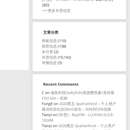
28日
>>>更多补货信息
文章分类
商家信息
(110)
推荐信息
(138)
未分类
(2)
补货信息
(10,142)
评测信息
(5)
Recent Comments
C
on
咸鱼科技(Saltyfish)美国费里蒙/圣何塞
CN2 GIA – 促销
Fungit
on
2020黑五 Spartanhost – 个人用户
最佳性价比抗DDoS攻击 – 50%到55%优惠
Tianyi
on
[补货] – BuyVM – LU-KVM-SLICE-
1024M
Tianyi
on
2020黑五 Spartanhost – 个人用户