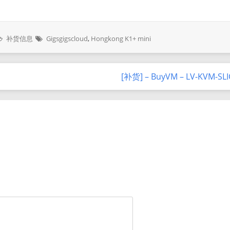
补货信息
Gigsgigscloud
,
Hongkong K1+ mini
[补货] – BuyVM – LV-KVM-SL