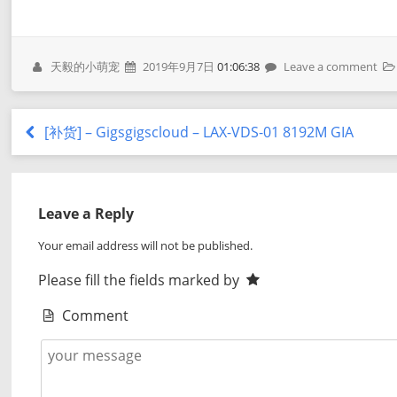
天毅的小萌宠
2019年9月7日
01:06:38
Leave a comment
[补货] – Gigsgigscloud – LAX-VDS-01 8192M GIA
Leave a Reply
Your email address will not be published.
Please fill the fields marked by
Comment