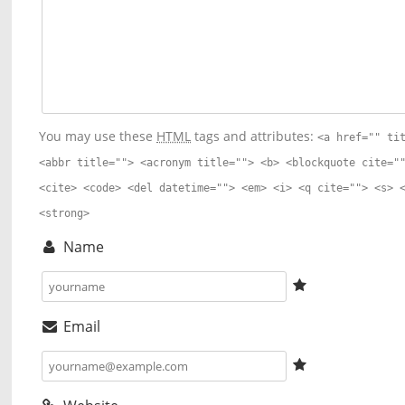
You may use these
HTML
tags and attributes:
<a href="" ti
<abbr title=""> <acronym title=""> <b> <blockquote cite="
<cite> <code> <del datetime=""> <em> <i> <q cite=""> <s> 
<strong>
Name
Email