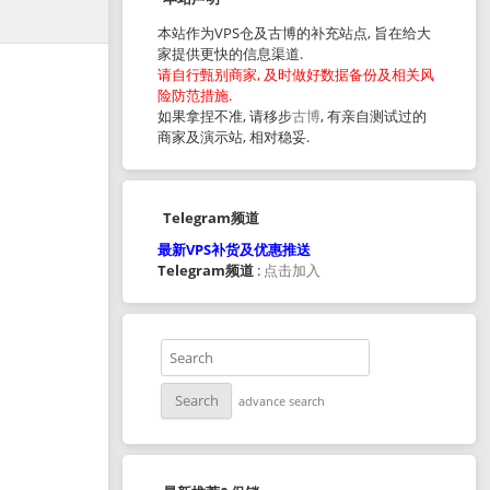
本站作为VPS仓及古博的补充站点, 旨在给大
家提供更快的信息渠道.
请自行甄别商家, 及时做好数据备份及相关风
险防范措施.
如果拿捏不准, 请移步
古博
, 有亲自测试过的
商家及演示站, 相对稳妥.
Telegram频道
最新VPS补货及优惠推送
Telegram频道
:
点击加入
advance search