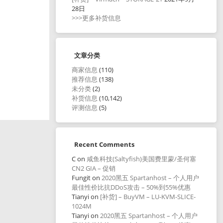
28日
>>>更多补货信息
文章分类
商家信息
(110)
推荐信息
(138)
未分类
(2)
补货信息
(10,142)
评测信息
(5)
Recent Comments
C
on
咸鱼科技(Saltyfish)美国费里蒙/圣何塞
CN2 GIA – 促销
Fungit
on
2020黑五 Spartanhost – 个人用户
最佳性价比抗DDoS攻击 – 50%到55%优惠
Tianyi
on
[补货] – BuyVM – LU-KVM-SLICE-
1024M
Tianyi
on
2020黑五 Spartanhost – 个人用户