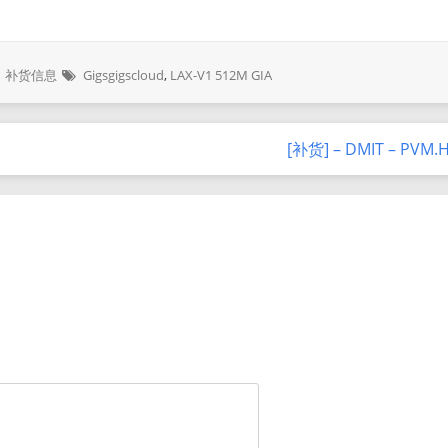
补货信息
Gigsgigscloud
,
LAX-V1 512M GIA
[补货] – DMIT – PVM.