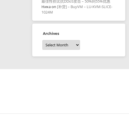
最佳性价比抗DDoS攻击 – 50%到55%优惠
Ника
on
[补货] – BuyVM – LU-KVM-SLICE-
1024M
Archives
Archives