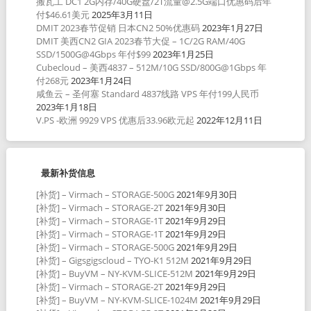
搬瓦工 DC1 2G内存/40G硬盘/2T流量@2.5G端口优惠码后年
付$46.61美元
2025年3月11日
DMIT 2023春节促销 日本CN2 50%优惠码
2023年1月27日
DMIT 美西CN2 GIA 2023春节大促 – 1C/2G RAM/40G
SSD/1500G@4Gbps 年付$99
2023年1月25日
Cubecloud – 美西4837 – 512M/10G SSD/800G@1Gbps 年
付268元
2023年1月24日
咸鱼云 – 圣何塞 Standard 4837线路 VPS 年付199人民币
2023年1月18日
V.PS -欧洲 9929 VPS 优惠后33.96欧元起
2022年12月11日
最新补货信息
[补货] – Virmach – STORAGE-500G
2021年9月30日
[补货] – Virmach – STORAGE-2T
2021年9月30日
[补货] – Virmach – STORAGE-1T
2021年9月29日
[补货] – Virmach – STORAGE-1T
2021年9月29日
[补货] – Virmach – STORAGE-500G
2021年9月29日
[补货] – Gigsgigscloud – TYO-K1 512M
2021年9月29日
[补货] – BuyVM – NY-KVM-SLICE-512M
2021年9月29日
[补货] – Virmach – STORAGE-2T
2021年9月29日
[补货] – BuyVM – NY-KVM-SLICE-1024M
2021年9月29日