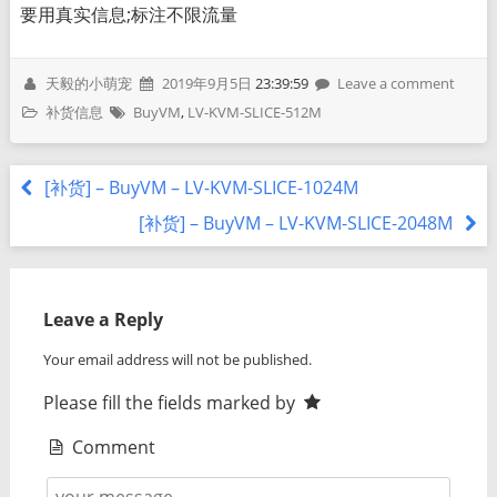
要用真实信息;标注不限流量
天毅的小萌宠
2019年9月5日
23:39:59
Leave a comment
补货信息
BuyVM
,
LV-KVM-SLICE-512M
[补货] – BuyVM – LV-KVM-SLICE-1024M
[补货] – BuyVM – LV-KVM-SLICE-2048M
Leave a Reply
Your email address will not be published.
Please fill the fields marked by
Comment