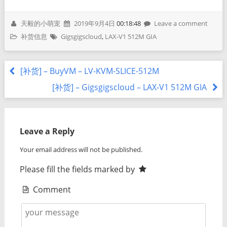
天毅的小萌宠
2019年9月4日
00:18:48
Leave a comment
补货信息
Gigsgigscloud
,
LAX-V1 512M GIA
[补货] – BuyVM – LV-KVM-SLICE-512M
[补货] – Gigsgigscloud – LAX-V1 512M GIA
Leave a Reply
Your email address will not be published.
Please fill the fields marked by
Comment