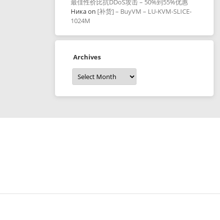
最佳性价比抗DDoS攻击 – 50%到55%优惠
Ника
on
[补货] – BuyVM – LU-KVM-SLICE-
1024M
Archives
Archives