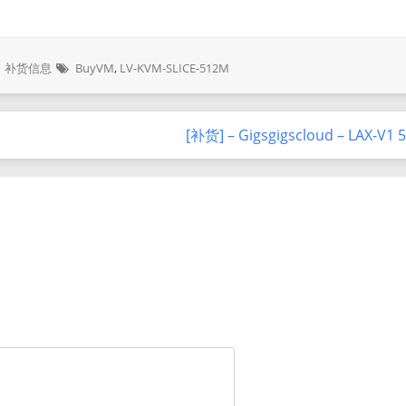
补货信息
BuyVM
,
LV-KVM-SLICE-512M
[补货] – Gigsgigscloud – LAX-V1