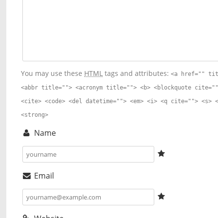
You may use these
HTML
tags and attributes:
<a href="" ti
<abbr title=""> <acronym title=""> <b> <blockquote cite="
<cite> <code> <del datetime=""> <em> <i> <q cite=""> <s> 
<strong>
Name
Email