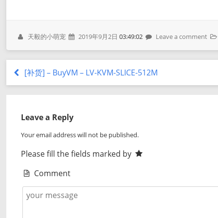
天毅的小萌宠
2019年9月2日
03:49:02
Leave a comment
[补货] – BuyVM – LV-KVM-SLICE-512M
Leave a Reply
Your email address will not be published.
Please fill the fields marked by
Comment