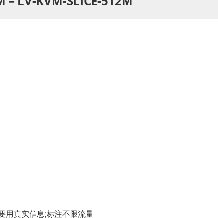
M – LV-KVM-SLICE-512M
格要用真实信息;标注不限流量