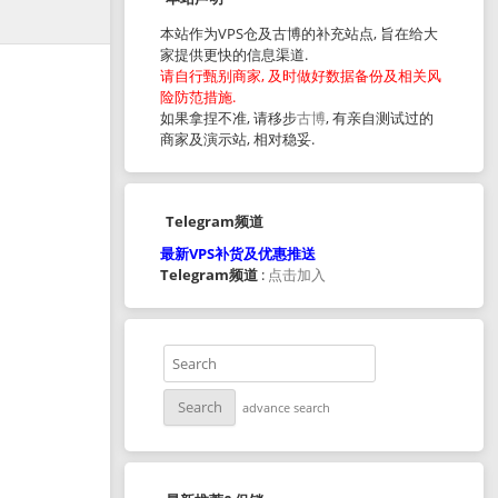
本站作为VPS仓及古博的补充站点, 旨在给大
家提供更快的信息渠道.
请自行甄别商家, 及时做好数据备份及相关风
险防范措施.
如果拿捏不准, 请移步
古博
, 有亲自测试过的
商家及演示站, 相对稳妥.
Telegram频道
最新VPS补货及优惠推送
Telegram频道
:
点击加入
advance search