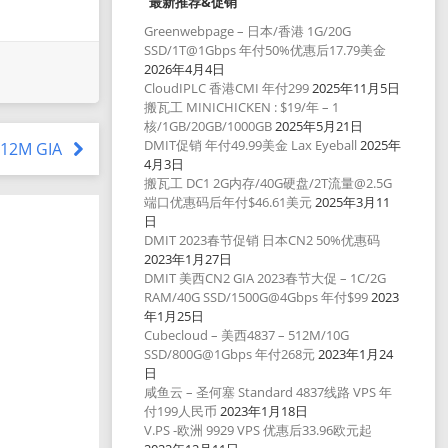
最新推荐&促销
Greenwebpage – 日本/香港 1G/20G
SSD/1T@1Gbps 年付50%优惠后17.79美金
2026年4月4日
CloudIPLC 香港CMI 年付299
2025年11月5日
搬瓦工 MINICHICKEN : $19/年 – 1
核/1GB/20GB/1000GB
2025年5月21日
DMIT促销 年付49.99美金 Lax Eyeball
2025年
 512M GIA
4月3日
搬瓦工 DC1 2G内存/40G硬盘/2T流量@2.5G
端口优惠码后年付$46.61美元
2025年3月11
日
DMIT 2023春节促销 日本CN2 50%优惠码
2023年1月27日
DMIT 美西CN2 GIA 2023春节大促 – 1C/2G
RAM/40G SSD/1500G@4Gbps 年付$99
2023
年1月25日
Cubecloud – 美西4837 – 512M/10G
SSD/800G@1Gbps 年付268元
2023年1月24
日
咸鱼云 – 圣何塞 Standard 4837线路 VPS 年
付199人民币
2023年1月18日
V.PS -欧洲 9929 VPS 优惠后33.96欧元起