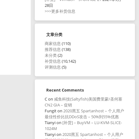
28日
>>>更多补货信息
文章分类
商家信息
(110)
推荐信息
(138)
未分类
(2)
补货信息
(10,142)
评测信息
(5)
Recent Comments
C
on
咸鱼科技(Saltyfish)美国费里蒙/圣何塞
CN2 GIA – 促销
Fungit
on
2020黑五 Spartanhost – 个人用户
最佳性价比抗DDoS攻击 – 50%到55%优惠
Tianyi
on
[补货] – BuyVM – LU-KVM-SLICE-
1024M
Tianyi
on
2020黑五 Spartanhost – 个人用户