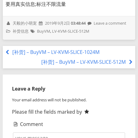
要用真实信息;标注不限流量
天毅的小萌宠
2019年9月2日
03:48:44
Leave a comment
补货信息
BuyVM
,
LV-KVM-SLICE-512M
[补货] – BuyVM – LV-KVM-SLICE-1024M
[补货] – BuyVM – LV-KVM-SLICE-512M
Leave a Reply
Your email address will not be published.
Please fill the fields marked by
Comment