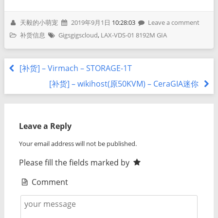
天毅的小萌宠
2019年9月1日
10:28:03
Leave a comment
补货信息
Gigsgigscloud
,
LAX-VDS-01 8192M GIA
[补货] – Virmach – STORAGE-1T
[补货] – wikihost(原50KVM) – CeraGIA迷你
Leave a Reply
Your email address will not be published.
Please fill the fields marked by
Comment