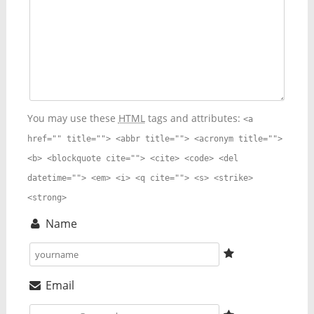
You may use these
HTML
tags and attributes:
<a
href="" title=""> <abbr title=""> <acronym title="">
<b> <blockquote cite=""> <cite> <code> <del
datetime=""> <em> <i> <q cite=""> <s> <strike>
<strong>
Name
Email