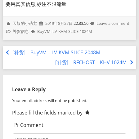
要用真实信息;标注不限流量
天毅的小萌宠
2019年8月27日
22:33:56
Leave a comment
补货信息
BuyVM
,
LV-KVM-SLICE-1024M
[补货] – BuyVM – LV-KVM-SLICE-2048M
[补货] – RFCHOST – KHV 1024M
Leave a Reply
Your email address will not be published.
Please fill the fields marked by
Comment