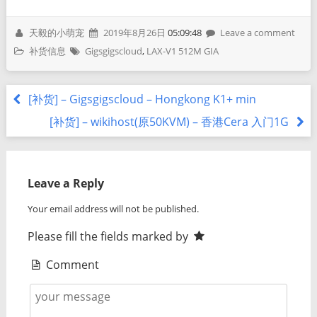
天毅的小萌宠
2019年8月26日
05:09:48
Leave a comment
补货信息
Gigsgigscloud
,
LAX-V1 512M GIA
[补货] – Gigsgigscloud – Hongkong K1+ min
[补货] – wikihost(原50KVM) – 香港Cera 入门1G
Leave a Reply
Your email address will not be published.
Please fill the fields marked by
Comment