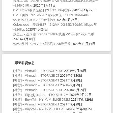
搬瓦工 DC1 2G内存/40G硬盘/2T流量@2.5G端口优惠码后年
付$46.61美元
2025年3月11日
DMIT 2023春节促销 日本CN2 50%优惠码
2023年1月27日
DMIT 美西CN2 GIA 2023春节大促 – 1C/2G RAM/40G
SSD/1500G@4Gbps 年付$99
2023年1月25日
Cubecloud – 美西4837 – 512M/10G SSD/800G@1Gbps 年
付268元
2023年1月24日
咸鱼云 – 圣何塞 Standard 4837线路 VPS 年付199人民币
2023年1月18日
V.PS -欧洲 9929 VPS 优惠后33.96欧元起
2022年12月11日
最新补货信息
[补货] – Virmach – STORAGE-500G
2021年9月30日
[补货] – Virmach – STORAGE-2T
2021年9月30日
[补货] – Virmach – STORAGE-1T
2021年9月29日
[补货] – Virmach – STORAGE-1T
2021年9月29日
[补货] – Virmach – STORAGE-500G
2021年9月29日
[补货] – Gigsgigscloud – TYO-K1 512M
2021年9月29日
[补货] – BuyVM – NY-KVM-SLICE-512M
2021年9月29日
[补货] – Virmach – STORAGE-2T
2021年9月29日
[补货] – BuyVM – NY-KVM-SLICE-1024M
2021年9月29日