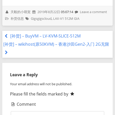
天毅的小萌宠
2019年8月22日
05:07:14
Leave a comment
补货信息
Gigsgigscloud
,
LAX-V1 512M GIA
[补货] – BuyVM – LV-KVM-SLICE-512M
[补货] – wikihost(原50KVM) – 香港沙田Gen2-入门 2G无限
Leave a Reply
Your email address will not be published.
Please fill the fields marked by
Comment