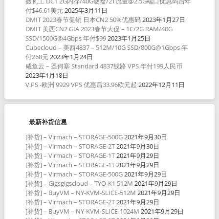
搬瓦工 DC1 2G内存/40G硬盘/2T流量@2.5G端口优惠码后年
付$46.61美元
2025年3月11日
DMIT 2023春节促销 日本CN2 50%优惠码
2023年1月27日
DMIT 美西CN2 GIA 2023春节大促 – 1C/2G RAM/40G
SSD/1500G@4Gbps 年付$99
2023年1月25日
Cubecloud – 美西4837 – 512M/10G SSD/800G@1Gbps 年
付268元
2023年1月24日
咸鱼云 – 圣何塞 Standard 4837线路 VPS 年付199人民币
2023年1月18日
V.PS -欧洲 9929 VPS 优惠后33.96欧元起
2022年12月11日
最新补货信息
[补货] – Virmach – STORAGE-500G
2021年9月30日
[补货] – Virmach – STORAGE-2T
2021年9月30日
[补货] – Virmach – STORAGE-1T
2021年9月29日
[补货] – Virmach – STORAGE-1T
2021年9月29日
[补货] – Virmach – STORAGE-500G
2021年9月29日
[补货] – Gigsgigscloud – TYO-K1 512M
2021年9月29日
[补货] – BuyVM – NY-KVM-SLICE-512M
2021年9月29日
[补货] – Virmach – STORAGE-2T
2021年9月29日
[补货] – BuyVM – NY-KVM-SLICE-1024M
2021年9月29日