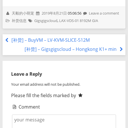
天毅的小萌宠
2019年8月21日
05:06:56
Leave a comment
补货信息
Gigsgigscloud
,
LAX-VDS-01 8192M GIA
[补货] – BuyVM – LV-KVM-SLICE-512M
[补货] – Gigsgigscloud – Hongkong K1+ min
Leave a Reply
Your email address will not be published.
Please fill the fields marked by
Comment