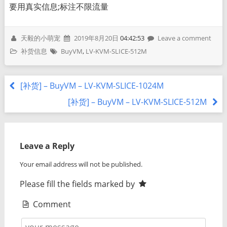
要用真实信息;标注不限流量
天毅的小萌宠
2019年8月20日
04:42:53
Leave a comment
补货信息
BuyVM
,
LV-KVM-SLICE-512M
[补货] – BuyVM – LV-KVM-SLICE-1024M
[补货] – BuyVM – LV-KVM-SLICE-512M
Leave a Reply
Your email address will not be published.
Please fill the fields marked by
Comment