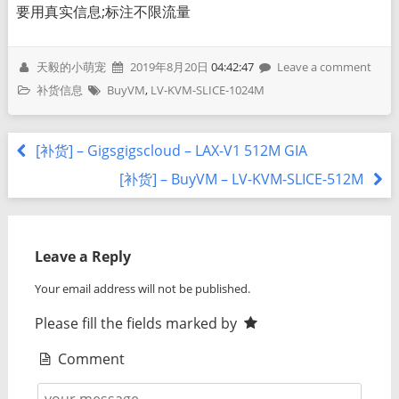
要用真实信息;标注不限流量
天毅的小萌宠
2019年8月20日
04:42:47
Leave a comment
补货信息
BuyVM
,
LV-KVM-SLICE-1024M
[补货] – Gigsgigscloud – LAX-V1 512M GIA
[补货] – BuyVM – LV-KVM-SLICE-512M
Leave a Reply
Your email address will not be published.
Please fill the fields marked by
Comment