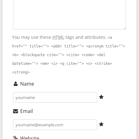
You may use these
HTML
tags and attributes:
<a
href="" title=""> <abbr title=""> <acronym title="">
<b> <blockquote cite=""> <cite> <code> <del
datetime=""> <em> <i> <q cite=""> <s> <strike>
<strong>
Name
Email
Website