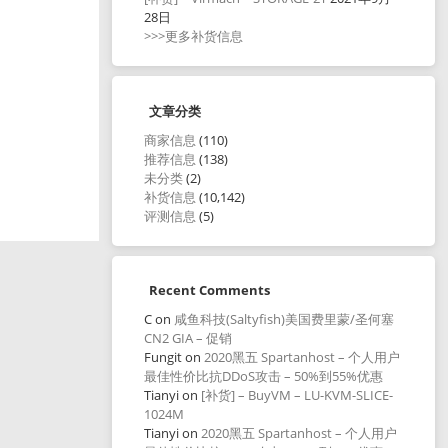
28日
>>>更多补货信息
文章分类
商家信息
(110)
推荐信息
(138)
未分类
(2)
补货信息
(10,142)
评测信息
(5)
Recent Comments
C
on
咸鱼科技(Saltyfish)美国费里蒙/圣何塞
CN2 GIA – 促销
Fungit
on
2020黑五 Spartanhost – 个人用户
最佳性价比抗DDoS攻击 – 50%到55%优惠
Tianyi
on
[补货] – BuyVM – LU-KVM-SLICE-
1024M
Tianyi
on
2020黑五 Spartanhost – 个人用户