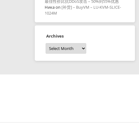
最佳性价比抗DDoS攻击 – 50%到55%优惠
Ника
on
[补货] – BuyVM – LU-KVM-SLICE-
1024M
Archives
Archives