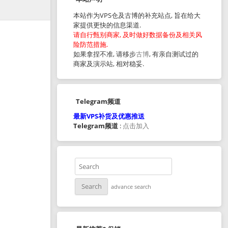
本站作为VPS仓及古博的补充站点, 旨在给大
家提供更快的信息渠道.
请自行甄别商家, 及时做好数据备份及相关风
险防范措施.
如果拿捏不准, 请移步
古博
, 有亲自测试过的
商家及演示站, 相对稳妥.
Telegram频道
最新VPS补货及优惠推送
Telegram频道
:
点击加入
advance search