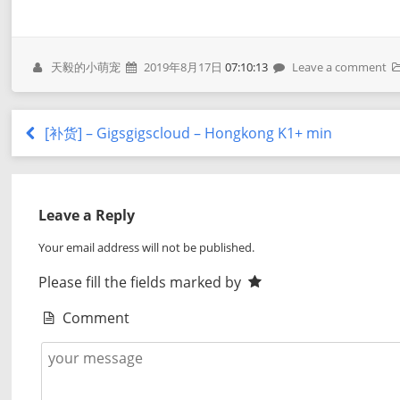
天毅的小萌宠
2019年8月17日
07:10:13
Leave a comment
[补货] – Gigsgigscloud – Hongkong K1+ min
Leave a Reply
Your email address will not be published.
Please fill the fields marked by
Comment