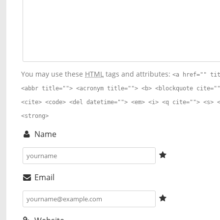
You may use these
HTML
tags and attributes:
<a href="" ti
<abbr title=""> <acronym title=""> <b> <blockquote cite="
<cite> <code> <del datetime=""> <em> <i> <q cite=""> <s> 
<strong>
Name
Email