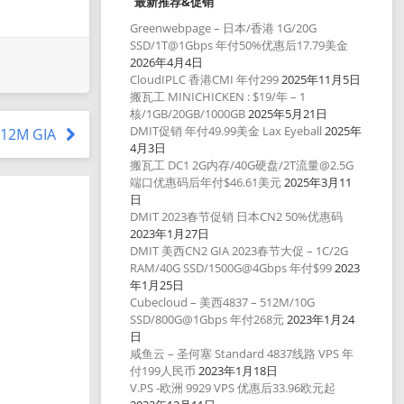
最新推荐&促销
Greenwebpage – 日本/香港 1G/20G
SSD/1T@1Gbps 年付50%优惠后17.79美金
2026年4月4日
CloudIPLC 香港CMI 年付299
2025年11月5日
搬瓦工 MINICHICKEN : $19/年 – 1
核/1GB/20GB/1000GB
2025年5月21日
DMIT促销 年付49.99美金 Lax Eyeball
2025年
 512M GIA
4月3日
搬瓦工 DC1 2G内存/40G硬盘/2T流量@2.5G
端口优惠码后年付$46.61美元
2025年3月11
日
DMIT 2023春节促销 日本CN2 50%优惠码
2023年1月27日
DMIT 美西CN2 GIA 2023春节大促 – 1C/2G
RAM/40G SSD/1500G@4Gbps 年付$99
2023
年1月25日
Cubecloud – 美西4837 – 512M/10G
SSD/800G@1Gbps 年付268元
2023年1月24
日
咸鱼云 – 圣何塞 Standard 4837线路 VPS 年
付199人民币
2023年1月18日
V.PS -欧洲 9929 VPS 优惠后33.96欧元起