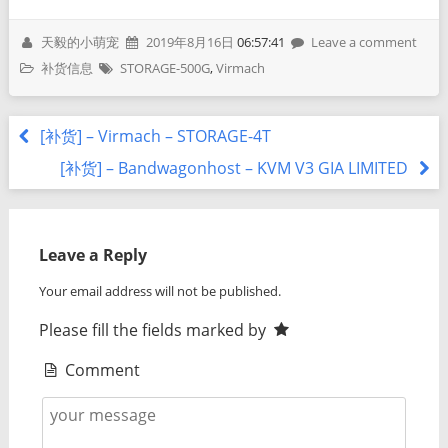
天毅的小萌宠
2019年8月16日
06:57:41
Leave a comment
补货信息
STORAGE-500G
,
Virmach
[补货] – Virmach – STORAGE-4T
[补货] – Bandwagonhost – KVM V3 GIA LIMITED
Leave a Reply
Your email address will not be published.
Please fill the fields marked by
Comment