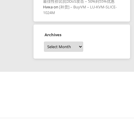
最佳性价比抗DDoS攻击 – 50%到55%优惠
Ника
on
[补货] – BuyVM – LU-KVM-SLICE-
1024M
Archives
Archives