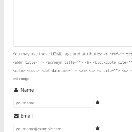
You may use these
HTML
tags and attributes:
<a href="" ti
<abbr title=""> <acronym title=""> <b> <blockquote cite="
<cite> <code> <del datetime=""> <em> <i> <q cite=""> <s> 
<strong>
Name
Email