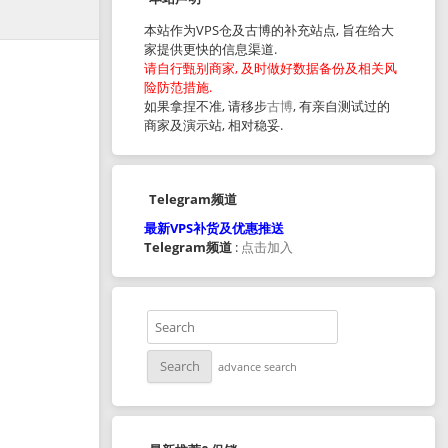
本站作为VPS仓及古博的补充站点, 旨在给大
家提供更快的信息渠道.
请自行甄别商家, 及时做好数据备份及相关风
险防范措施.
如果拿捏不准, 请移步
古博
, 有亲自测试过的
商家及演示站, 相对稳妥.
Telegram频道
最新VPS补货及优惠推送
Telegram频道
:
点击加入
advance search