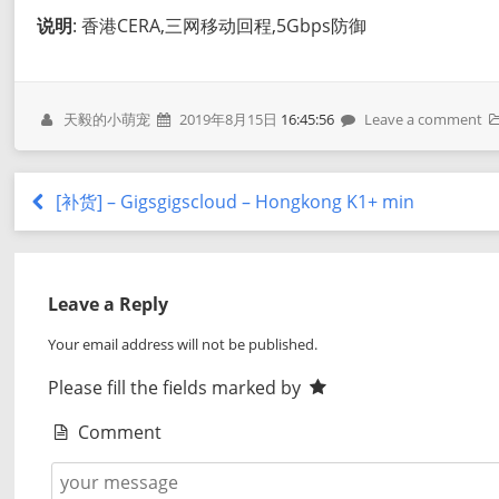
说明
: 香港CERA,三网移动回程,5Gbps防御
天毅的小萌宠
2019年8月15日
16:45:56
Leave a comment
[补货] – Gigsgigscloud – Hongkong K1+ min
Leave a Reply
Your email address will not be published.
Please fill the fields marked by
Comment