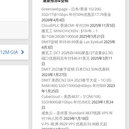
最新推荐&促销
Greenwebpage – 日本/香港 1G/20G
SSD/1T@1Gbps 年付50%优惠后17.79美金
2026年4月4日
CloudIPLC 香港CMI 年付299
2025年11月5日
搬瓦工 MINICHICKEN : $19/年 – 1
核/1GB/20GB/1000GB
2025年5月21日
DMIT促销 年付49.99美金 Lax Eyeball
2025年
4月3日
 512M GIA
搬瓦工 DC1 2G内存/40G硬盘/2T流量@2.5G
端口优惠码后年付$46.61美元
2025年3月11
日
DMIT 2023春节促销 日本CN2 50%优惠码
2023年1月27日
DMIT 美西CN2 GIA 2023春节大促 – 1C/2G
RAM/40G SSD/1500G@4Gbps 年付$99
2023
年1月25日
Cubecloud – 美西4837 – 512M/10G
SSD/800G@1Gbps 年付268元
2023年1月24
日
咸鱼云 – 圣何塞 Standard 4837线路 VPS 年
付199人民币
2023年1月18日
V.PS -欧洲 9929 VPS 优惠后33.96欧元起