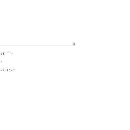
tle="">
">
<strike>