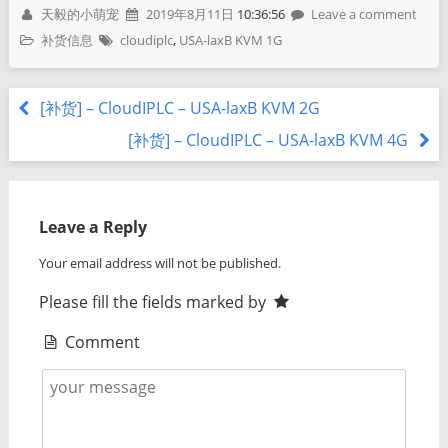
天毅的小萌宠
2019年8月11日
10:36:56
Leave a comment
补货信息
cloudiplc
,
USA-laxB KVM 1G
[补货] – CloudIPLC – USA-laxB KVM 2G
[补货] – CloudIPLC – USA-laxB KVM 4G
Leave a Reply
Your email address will not be published.
Please fill the fields marked by
Comment