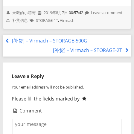
天毅的小萌宠
2019年8月7日
00:57:42
Leave a comment
补货信息
STORAGE-1T
,
Virmach
[补货] – Virmach – STORAGE-500G
[补货] – Virmach – STORAGE-2T
Leave a Reply
Your email address will not be published.
Please fill the fields marked by
Comment