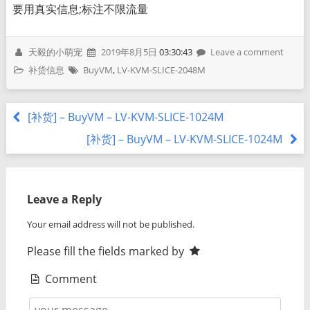
要用真实信息;标注不限流量
天毅的小萌宠
2019年8月5日
03:30:43
Leave a comment
补货信息
BuyVM
,
LV-KVM-SLICE-2048M
[补货] – BuyVM – LV-KVM-SLICE-1024M
[补货] – BuyVM – LV-KVM-SLICE-1024M
Leave a Reply
Your email address will not be published.
Please fill the fields marked by
Comment