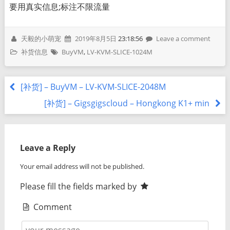
要用真实信息;标注不限流量
天毅的小萌宠
2019年8月5日
23:18:56
Leave a comment
补货信息
BuyVM
,
LV-KVM-SLICE-1024M
[补货] – BuyVM – LV-KVM-SLICE-2048M
[补货] – Gigsgigscloud – Hongkong K1+ min
Leave a Reply
Your email address will not be published.
Please fill the fields marked by
Comment