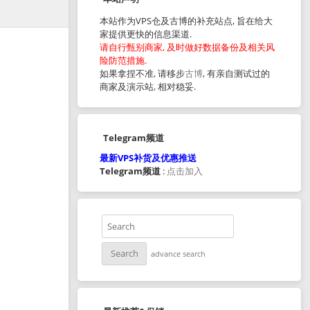
本站作为VPS仓及古博的补充站点, 旨在给大
家提供更快的信息渠道.
请自行甄别商家, 及时做好数据备份及相关风
险防范措施.
如果拿捏不准, 请移步
古博
, 有亲自测试过的
商家及演示站, 相对稳妥.
Telegram频道
最新VPS补货及优惠推送
Telegram频道
:
点击加入
advance search