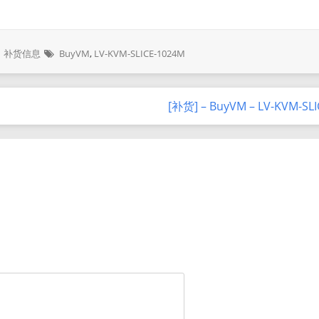
补货信息
BuyVM
,
LV-KVM-SLICE-1024M
[补货] – BuyVM – LV-KVM-SL