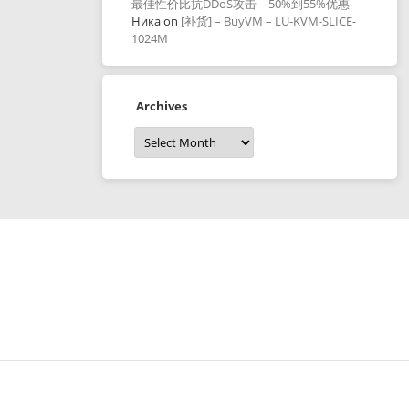
最佳性价比抗DDoS攻击 – 50%到55%优惠
Ника
on
[补货] – BuyVM – LU-KVM-SLICE-
1024M
Archives
Archives