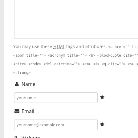
You may use these
HTML
tags and attributes:
<a href="" ti
<abbr title=""> <acronym title=""> <b> <blockquote cite="
<cite> <code> <del datetime=""> <em> <i> <q cite=""> <s> 
<strong>
Name
Email