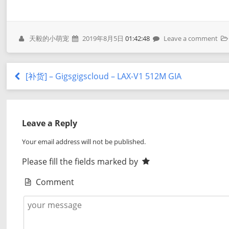
天毅的小萌宠
2019年8月5日
01:42:48
Leave a comment
[补货] – Gigsgigscloud – LAX-V1 512M GIA
Leave a Reply
Your email address will not be published.
Please fill the fields marked by
Comment