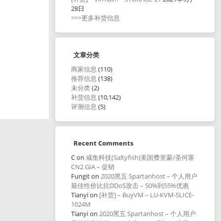
28日
>>>更多补货信息
文章分类
商家信息
(110)
推荐信息
(138)
未分类
(2)
补货信息
(10,142)
评测信息
(5)
Recent Comments
C
on
咸鱼科技(Saltyfish)美国费里蒙/圣何塞
CN2 GIA – 促销
Fungit
on
2020黑五 Spartanhost – 个人用户
最佳性价比抗DDoS攻击 – 50%到55%优惠
Tianyi
on
[补货] – BuyVM – LU-KVM-SLICE-
1024M
Tianyi
on
2020黑五 Spartanhost – 个人用户