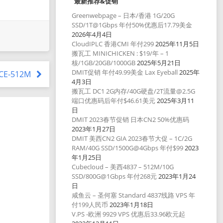
最新推荐&促销
Greenwebpage – 日本/香港 1G/20G
SSD/1T@1Gbps 年付50%优惠后17.79美金
2026年4月4日
CloudIPLC 香港CMI 年付299
2025年11月5日
搬瓦工 MINICHICKEN : $19/年 – 1
核/1GB/20GB/1000GB
2025年5月21日
DMIT促销 年付49.99美金 Lax Eyeball
2025年
ICE-512M
4月3日
搬瓦工 DC1 2G内存/40G硬盘/2T流量@2.5G
端口优惠码后年付$46.61美元
2025年3月11
日
DMIT 2023春节促销 日本CN2 50%优惠码
2023年1月27日
DMIT 美西CN2 GIA 2023春节大促 – 1C/2G
RAM/40G SSD/1500G@4Gbps 年付$99
2023
年1月25日
Cubecloud – 美西4837 – 512M/10G
SSD/800G@1Gbps 年付268元
2023年1月24
日
咸鱼云 – 圣何塞 Standard 4837线路 VPS 年
付199人民币
2023年1月18日
V.PS -欧洲 9929 VPS 优惠后33.96欧元起