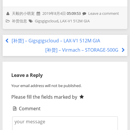
天毅的小萌宠
2019年8月4日
05:09:53
Leave a comment
补货信息
Gigsgigscloud
,
LAX-V1 512M GIA
[补货] – Gigsgigscloud – LAX-V1 512M GIA
[补货] – Virmach – STORAGE-500G
Leave a Reply
Your email address will not be published.
Please fill the fields marked by
Comment