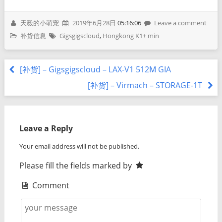
天毅的小萌宠
2019年6月28日
05:16:06
Leave a comment
补货信息
Gigsgigscloud
,
Hongkong K1+ min
[补货] – Gigsgigscloud – LAX-V1 512M GIA
[补货] – Virmach – STORAGE-1T
Leave a Reply
Your email address will not be published.
Please fill the fields marked by
Comment