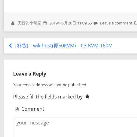
天毅的小萌宠
2019年6月20日
11:09:56
Leave a comment
[补货] – wikihost(原50KVM) – C3-KVM-160M
Leave a Reply
Your email address will not be published.
Please fill the fields marked by
Comment