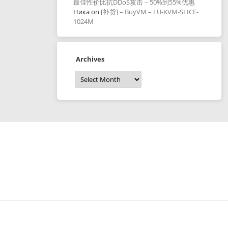
最佳性价比抗DDoS攻击 – 50%到55%优惠
Ника
on
[补货] – BuyVM – LU-KVM-SLICE-
1024M
Archives
Archives