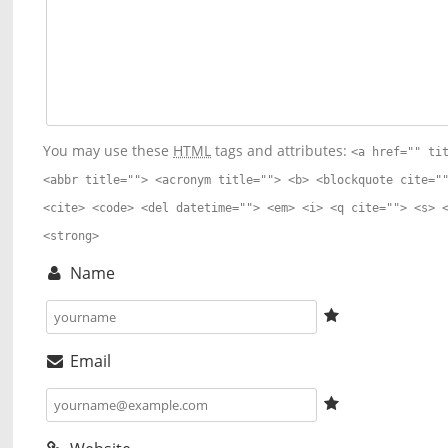
You may use these
HTML
tags and attributes:
<a href="" ti
<abbr title=""> <acronym title=""> <b> <blockquote cite="
<cite> <code> <del datetime=""> <em> <i> <q cite=""> <s> 
<strong>
Name
Email