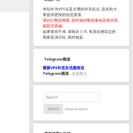
本站作为VPS仓及古博的补充站点, 旨在给大
家提供更快的信息渠道.
请自行甄别商家, 及时做好数据备份及相关风
险防范措施.
如果拿捏不准, 请移步
古博
, 有亲自测试过的
商家及演示站, 相对稳妥.
Telegram频道
最新VPS补货及优惠推送
Telegram频道
:
点击加入
advance search