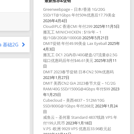
最新推荐&促销
Greenwebpage – 日本/香港 1G/20G
SSD/1T@1Gbps 年付50%优惠后17.79美金
2026年4月4日
CloudIPLC 香港CMI 年付299
2025年11月5日
搬瓦工 MINICHICKEN : $19/年 – 1
核/1GB/20GB/1000GB
2025年5月21日
DMIT促销 年付49.99美金 Lax Eyeball
2025年
era 基础2G
4月3日
搬瓦工 DC1 2G内存/40G硬盘/2T流量@2.5G
端口优惠码后年付$46.61美元
2025年3月11
日
DMIT 2023春节促销 日本CN2 50%优惠码
2023年1月27日
DMIT 美西CN2 GIA 2023春节大促 – 1C/2G
RAM/40G SSD/1500G@4Gbps 年付$99
2023
年1月25日
Cubecloud – 美西4837 – 512M/10G
SSD/800G@1Gbps 年付268元
2023年1月24
日
咸鱼云 – 圣何塞 Standard 4837线路 VPS 年
付199人民币
2023年1月18日
V.PS -欧洲 9929 VPS 优惠后33.96欧元起