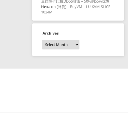
最佳性价比抗DDoS攻击 – 50%到55%优惠
Ника
on
[补货] – BuyVM – LU-KVM-SLICE-
1024M
Archives
Archives