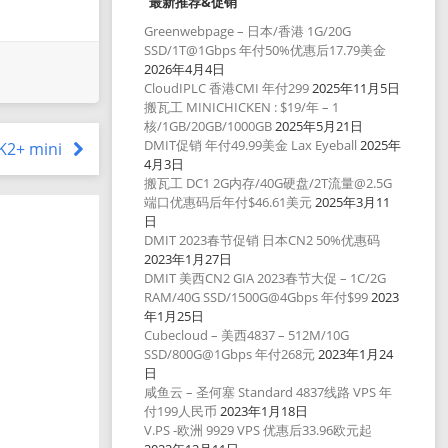
最新推荐&促销
Greenwebpage – 日本/香港 1G/20G
SSD/1T@1Gbps 年付50%优惠后17.79美金
2026年4月4日
CloudIPLC 香港CMI 年付299
2025年11月5日
搬瓦工 MINICHICKEN : $19/年 – 1
核/1GB/20GB/1000GB
2025年5月21日
DMIT促销 年付49.99美金 Lax Eyeball
2025年
 K2+ mini
4月3日
搬瓦工 DC1 2G内存/40G硬盘/2T流量@2.5G
端口优惠码后年付$46.61美元
2025年3月11
日
DMIT 2023春节促销 日本CN2 50%优惠码
2023年1月27日
DMIT 美西CN2 GIA 2023春节大促 – 1C/2G
RAM/40G SSD/1500G@4Gbps 年付$99
2023
年1月25日
Cubecloud – 美西4837 – 512M/10G
SSD/800G@1Gbps 年付268元
2023年1月24
日
咸鱼云 – 圣何塞 Standard 4837线路 VPS 年
付199人民币
2023年1月18日
V.PS -欧洲 9929 VPS 优惠后33.96欧元起