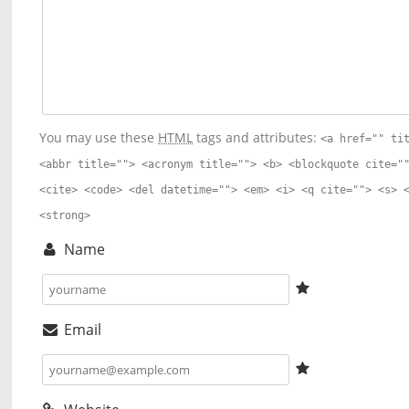
You may use these
HTML
tags and attributes:
<a href="" ti
<abbr title=""> <acronym title=""> <b> <blockquote cite="
<cite> <code> <del datetime=""> <em> <i> <q cite=""> <s> 
<strong>
Name
Email