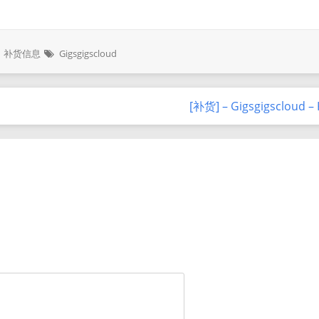
补货信息
Gigsgigscloud
[补货] – Gigsgigscloud –