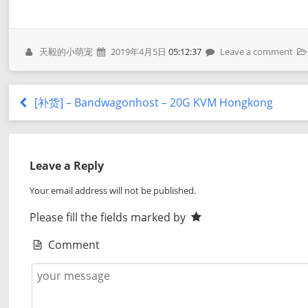
天毅的小萌宠
2019年4月5日
05:12:37
Leave a comment
[补货] – Bandwagonhost – 20G KVM Hongkong
Leave a Reply
Your email address will not be published.
Please fill the fields marked by
Comment