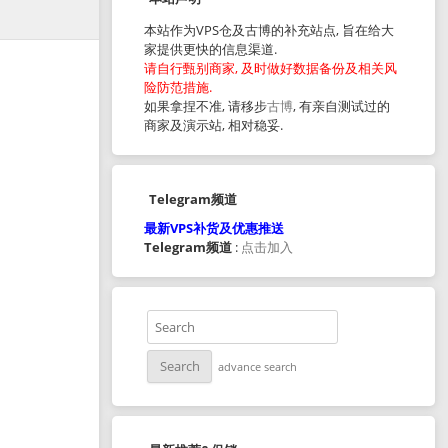
本站作为VPS仓及古博的补充站点, 旨在给大
家提供更快的信息渠道.
请自行甄别商家, 及时做好数据备份及相关风
险防范措施.
如果拿捏不准, 请移步
古博
, 有亲自测试过的
商家及演示站, 相对稳妥.
Telegram频道
最新VPS补货及优惠推送
Telegram频道
:
点击加入
advance search