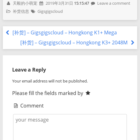
天毅的小萌宠
2019年3月31日
15:15:47
Leave a comment
补货信息
Gigsgigscloud
[补货] – Gigsgigscloud – Hongkong K1+ Mega
[补货] – Gigsgigscloud – Hongkong K3+ 2048M
Leave a Reply
Your email address will not be published.
Please fill the fields marked by
Comment